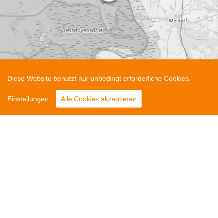
Diese Website benutzt nur unbedingt erforderliche Cookies.
Leaflet
Einstellungen
Alle Cookies akzeptieren
Dachdeckerei Schulz GmbH & Co
Partner
KG
Kontakt
Am Bauhof 4
25761 Büsum
Impressum
04834 - 9050
Datenschutz
04834 - 905-29
schulz@dachdeckerei-
buesum.de