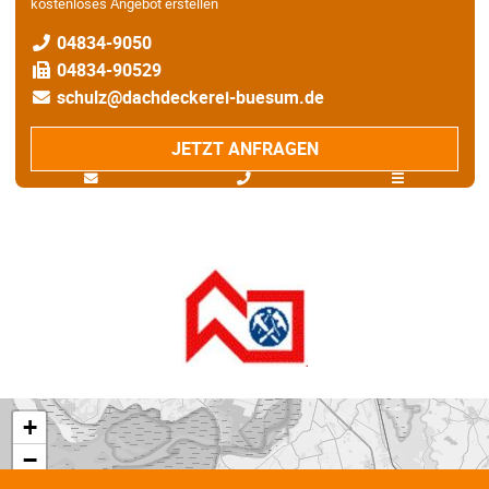
kostenloses Angebot erstellen
04834-9050
04834-90529
schulz@dachdeckerei-buesum.de
JETZT ANFRAGEN
+
−