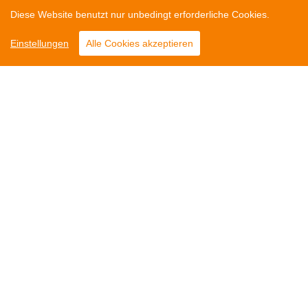
Diese Website benutzt nur unbedingt erforderliche Cookies.
Einstellungen
Alle Cookies akzeptieren
Leaflet
Dachdeckerei Schulz GmbH & Co
Partner
KG
Kontakt
Am Bauhof 4
25761 Büsum
Impressum