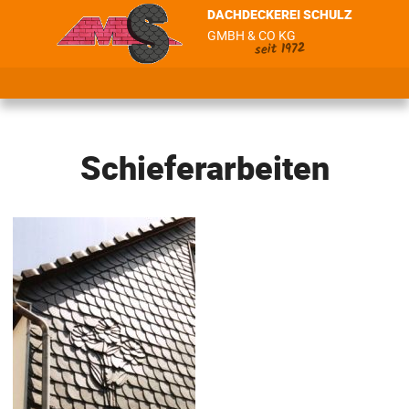
DACHDECKEREI SCHULZ
GMBH & CO KG
seit 1972
Schieferarbeiten